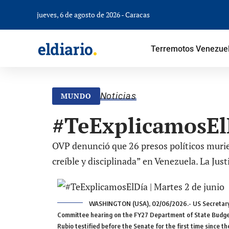
jueves, 6 de agosto de 2026 - Caracas
Terremotos Venezue
Noticias
MUNDO
#TeExplicamosElD
OVP denunció que 26 presos políticos murie
creíble y disciplinada” en Venezuela. La Ju
WASHINGTON (USA), 02/06/2026.- US Secretary o
Committee hearing on the FY27 Department of State Budget 
Rubio testified before the Senate for the first time since