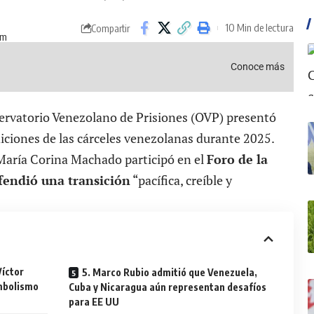
10 Min de lectura
Compartir
pm
Conoce más
bservatorio Venezolano de Prisiones (OVP) presentó
iciones de las cárceles venezolanas durante 2025.
 María Corina Machado participó en el
Foro de la
fendió una transición
“pacífica, creíble y
Víctor
5. Marco Rubio admitió que Venezuela,
mbolismo
Cuba y Nicaragua aún representan desafíos
para EE UU