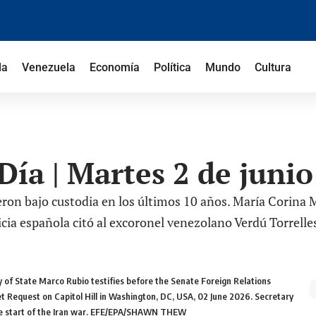
la
Venezuela
Economía
Política
Mundo
Cultura
ía | Martes 2 de junio
ron bajo custodia en los últimos 10 años. María Corina M
sticia española citó al excoronel venezolano Verdú Torrel
f State Marco Rubio testifies before the Senate Foreign Relations
Request on Capitol Hill in Washington, DC, USA, 02 June 2026. Secretary
 the start of the Iran war. EFE/EPA/SHAWN THEW