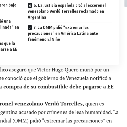
eron bajo
6. La Justicia española citó al excoronel
venezolano Verdú Torrelles reclamado en
Argentina
ió una
plinada” en
7. La OMM pidió “extremar las
precauciones” en América Latina ante
fenómeno El Niño
as que la
arse a EE
úblico aseguró que Víctor Hugo Quero murió por un
 conoció que el gobierno de Venezuela notificó a
a
compra de su combustible debe pagarse a EE
ronel venezolano Verdú Torrelles,
quien es
rgentina acusado por crímenes de lesa humanidad. La
dial (OMM) pidió “extremar las precauciones” en