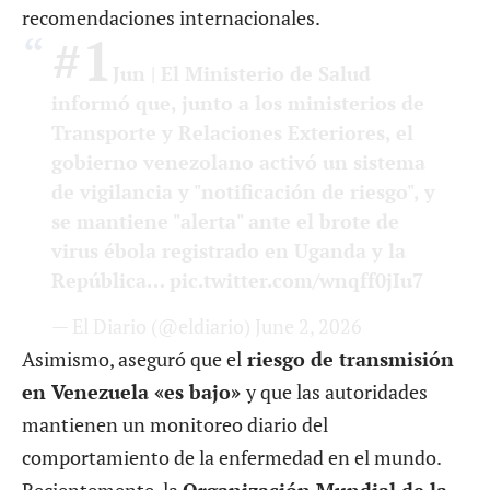
recomendaciones internacionales.
#1
Jun
| El Ministerio de Salud
informó que, junto a los ministerios de
Transporte y Relaciones Exteriores, el
gobierno venezolano activó un sistema
de vigilancia y "notificación de riesgo", y
se mantiene "alerta" ante el brote de
virus ébola registrado en Uganda y la
República…
pic.twitter.com/wnqff0jIu7
— El Diario (@eldiario)
June 2, 2026
Asimismo, aseguró que el
riesgo de transmisión
en Venezuela «es bajo»
y que las autoridades
mantienen un monitoreo diario del
comportamiento de la enfermedad en el mundo.