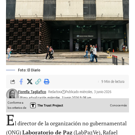
Foto: El Diario
9 Min de lectura
Fiorella Tagliafico
- Redactora
Publicado miércoles, 3 junio 2026
Última actualización miércoles, 3 junio 2026 9:08 am
Conforme a
Conoce más
los criterios de
E
l director de la organización no gubernamental
(ONG)
Laboratorio de Paz
(LabPazVe), Rafael