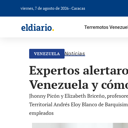
viernes, 7 de agosto de 2026 - Caracas
Terremotos Venezue
Noticias
VENEZUELA
Expertos alertaro
Venezuela y cómo
Jhonny Picón y Elizabeth Briceño, profesor
Territorial Andrés Eloy Blanco de Barquisime
empleados