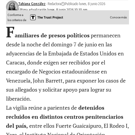
Tahiana González
- Redactora
Publicado lunes, 8 junio 2026
Última actualización lunes, 8 junio 2026 10:10 pm
Conforme a
Conoce más
los criterios de
F
amiliares de presos políticos
permanecen
desde la noche del domingo 7 de junio en las
adyacencias de la Embajada de Estados Unidos en
Caracas, donde exigen ser recibidos por el
encargado de Negocios estadounidense en
Venezuela, John Barrett, para exponer los casos de
sus allegados y solicitar apoyo para lograr su
liberación.
La vigilia reúne a parientes de
detenidos
recluidos en distintos centros penitenciarios
del país,
entre ellos Fuerte Guaicaipuro, El Rodeo I,
Yare, el Instituto Nacional de Orientación