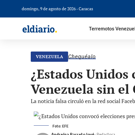
domingo, 9 de agosto de 2026 - Caracas
Terremotos Venezue
Chequéalo
VENEZUELA
¿Estados Unidos 
Venezuela sin el
La noticia falsa circuló en la red social Face
Foto: EFE
Andreína Barreto Jové
- Redactora