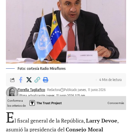
Foto: cortesía Radio Miraflores
4 Min de lectura
Fiorella Tagliafico
- Redactora
Publicado jueves, 11 junio 2026
Última actualización jueves, 11 junio 2026 3:15 pm
Conforme a
Conoce más
los criterios de
E
l fiscal general de la República,
Larry Devoe
,
asumió la presidencia del
Consejo Moral