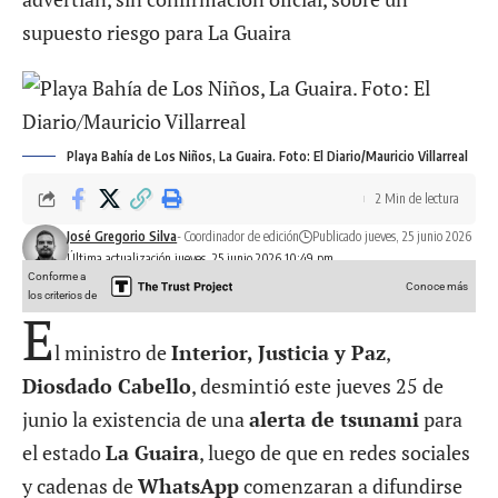
supuesto riesgo para La Guaira
Playa Bahía de Los Niños, La Guaira. Foto: El Diario/Mauricio Villarreal
2 Min de lectura
José Gregorio Silva
- Coordinador de edición
Publicado jueves, 25 junio 2026
Última actualización jueves, 25 junio 2026 10:49 pm
Conforme a
Conoce más
los criterios de
E
l ministro de
Interior, Justicia y Paz
,
Diosdado Cabello
, desmintió este jueves 25 de
junio la existencia de una
alerta de tsunami
para
el estado
La Guaira
, luego de que en redes sociales
y cadenas de
WhatsApp
comenzaran a difundirse