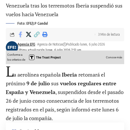
Foto: EFE/J.P Gandul
3 Min de lectura
Agencia EFE
- Agencia de Noticias
Publicado lunes, 6 julio 2026
Última actualización lunes, 6 julio 2026 7:52 am
Conforme a
Conoce más
los criterios de
L
a aerolínea española
Iberia
retomará el
próximo
9 de julio
sus
vuelos regulares entre
España y Venezuela
, suspendidos desde el pasado
26 de junio como consecuencia de los terremotos
registrados en el país, según informó este lunes 6
de julio la compañía.