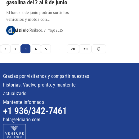
gasolina del 2 al 8 de junio
El lunes 2 de junio podrán surtir los
vehículos y motos con…
El Diario
sábado, 31 mayo 2025
1
2
3
4
5
…
28
29
Gracias por visitarnos y compartir nuestras
historias. Vuelve pronto, y mantente
actualizado.
Mantente informado
+1 936/342-7461
hola@eldiario.com