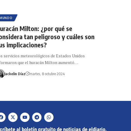
MUNDO
uracán Milton: ¿por qué se
onsidera tan peligroso y cuáles son
us implicaciones?
s servicios meteorológicos de Estados Unidos
formaron que el huracán Milton aumentó…
Jackelin Díaz
martes, 8 octubre 2024
ríbete al boletín gratuito de noticias de eldiario.