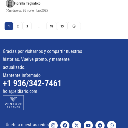
Fiorella Tagliafico
miércoles, 26 noviembre 2025
1
2
3
…
18
19
Gracias por visitarnos y compartir nuestras
historias. Vuelve pronto, y mantente
actualizado.
Mantente informado
+1 936/342-7461
hola@eldiario.com
Únete a nuestras redes