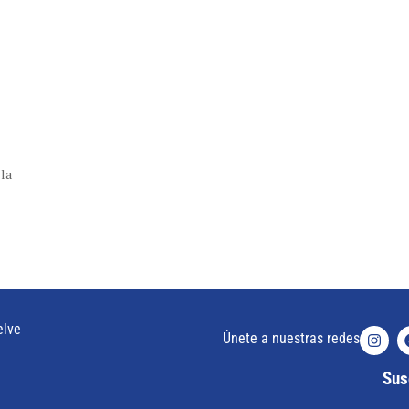
 la
elve
Únete a nuestras redes
Susc