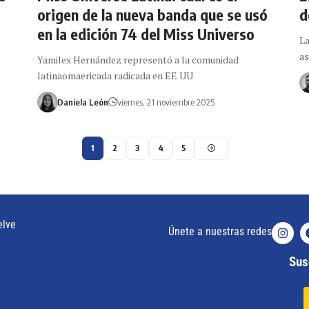
origen de la nueva banda que se usó
d
en la edición 74 del Miss Universo
La
as
Yamilex Hernández representó a la comunidad
latinaomaericada radicada en EE UU
Daniela León
viernes, 21 noviembre 2025
1
2
3
4
5
elve
Únete a nuestras redes
Susc