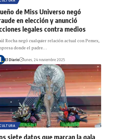
CULTURA
ueño de Miss Universo negó
raude en elección y anunció
cciones legales contra medios
úl Rocha negó cualquier relación actual con Pemex,
mpresa donde el padre…
El Diario
lunes, 24 noviembre 2025
CULTURA
os siete datos que marcan la gala