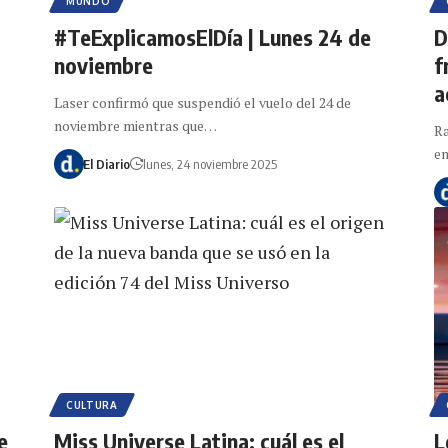
MUNDO
#TeExplicamosElDía | Lunes 24 de
D
noviembre
f
a
Laser confirmó que suspendió el vuelo del 24 de
noviembre mientras que…
Ra
e
El Diario
lunes, 24 noviembre 2025
CULTURA
e
Miss Universe Latina: cuál es el
L