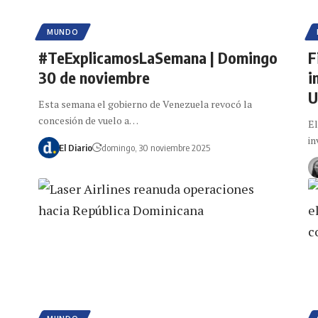
MUNDO
#TeExplicamosLaSemana | Domingo
F
30 de noviembre
i
U
Esta semana el gobierno de Venezuela revocó la
concesión de vuelo a…
El
in
El Diario
domingo, 30 noviembre 2025