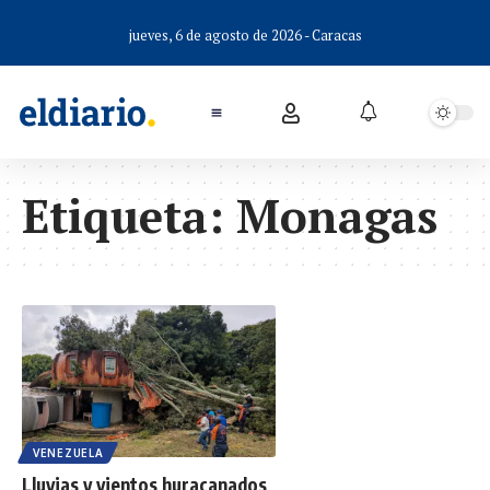
jueves, 6 de agosto de 2026 - Caracas
Etiqueta:
Monagas
VENEZUELA
Lluvias y vientos huracanados