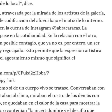
e lo local”, dice.
 atravesada por la mirada de los artistas de la galería,
e codificación del afuera bajo el matiz de lo interno.
 en la cuenta de Instagram
@abracaracas.
La
ase en la cotidianidad. En la relación con el otro,
 posible contagio, que ya no es, por entero, un ser
 regocijado. Esto permite que la expresión artística
del agotamiento mismo que significa el
am.com/p/CFukd2zHbbr/?
py_link
 como si de un cuerpo vivo se tratase. Conversaban con
ntaban al clima, miraban el rostro de los demás con
, se quedaban en el calor de la casa para mostrar la
o, o contenían “la incertidumbre y el desafío que