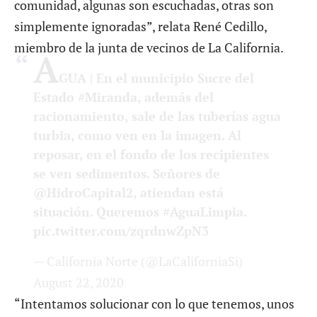
comunidad, algunas son escuchadas, otras son
simplemente ignoradas”, relata René Cedillo,
miembro de la junta de vecinos de La California.
A
GUA | En el municipio Sucre del
Estado
#Miranda
, además del
racionamiento, sale de las tuberías agua
turbia, como ven en la imagen. Al
reposar, en el fondo de los recipientes
se ven sedimentos. Señores de
@HidroCapital2
, atiendan está
situación. Queremos
#AguaLimpia
.
pic.twitter.com/zqrdnwZpN3
— California Norte (@LaCaliforniaSi)
August 22, 2020
“Intentamos solucionar con lo que tenemos, unos