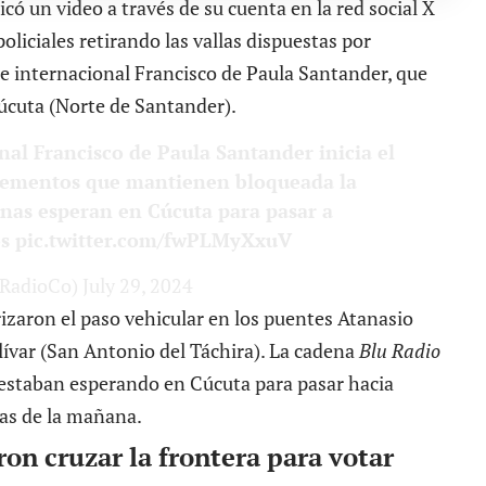
có un video a través de su cuenta en la red social X
oliciales retirando las vallas dispuestas por
e internacional Francisco de Paula Santander, que
úcuta (Norte de Santander).
nal Francisco de Paula Santander inicia el
s elementos que mantienen bloqueada la
onas esperan en Cúcuta para pasar a
s
pic.twitter.com/fwPLMyXxuV
uRadioCo)
July 29, 2024
izaron el paso vehicular en los puentes Atanasio
lívar (San Antonio del Táchira). La cadena
Blu Radio
 estaban esperando en Cúcuta para pasar hacia
as de la mañana.
on cruzar la frontera para votar