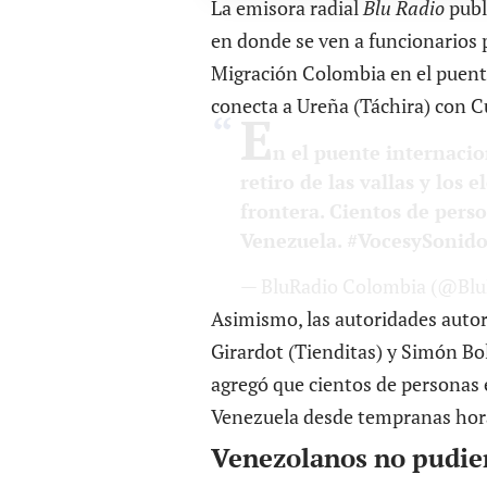
La emisora radial
Blu Radio
publi
en donde se ven a funcionarios p
Migración Colombia en el puent
conecta a Ureña (Táchira) con C
E
n el puente internacio
retiro de las vallas y lo
frontera. Cientos de pers
Venezuela.
#VocesySonido
— BluRadio Colombia (@Bl
Asimismo, las autoridades autor
Girardot (Tienditas) y Simón Bo
agregó que cientos de personas
Venezuela desde tempranas hor
Venezolanos no pudier