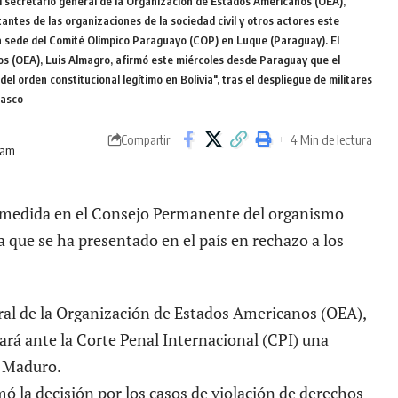
cretario general de la Organización de Estados Americanos (OEA),
antes de las organizaciones de la sociedad civil y otros actores este
a sede del Comité Olímpico Paraguayo (COP) en Luque (Paraguay). El
os (OEA), Luis Almagro, afirmó este miércoles desde Paraguay que el
 orden constitucional legítimo en Bolivia", tras el despliegue de militares
lasco
4 Min de lectura
Compartir
 am
la medida en el Consejo Permanente del organismo
ia que se ha presentado en el país en rechazo a los
ral de la Organización de Estados Americanos (OEA),
itará ante la Corte Penal Internacional (CPI) una
s Maduro.
ó la decisión por los casos de violación de derechos