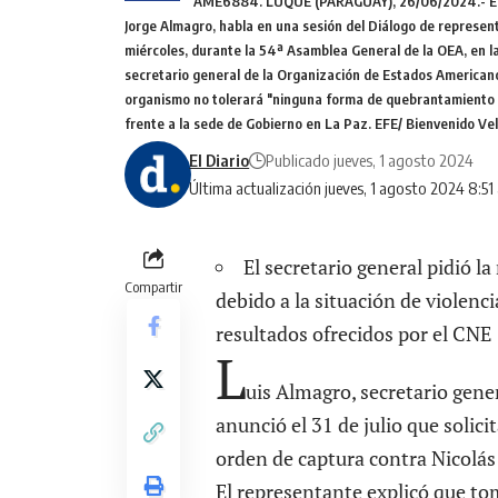
AME6884. LUQUE (PARAGUAY), 26/06/2024.- El se
Jorge Almagro, habla en una sesión del Diálogo de represent
miércoles, durante la 54ª Asamblea General de la OEA, en l
secretario general de la Organización de Estados American
organismo no tolerará "ninguna forma de quebrantamiento del
frente a la sede de Gobierno en La Paz. EFE/ Bienvenido Ve
El Diario
Publicado jueves, 1 agosto 2024
Última actualización jueves, 1 agosto 2024 8:51
El secretario general pidió 
Compartir
debido a la situación de violenc
resultados ofrecidos por el CNE
L
uis Almagro, secretario gene
anunció el 31 de julio que solic
orden de captura contra Nicolá
El representante explicó que tom