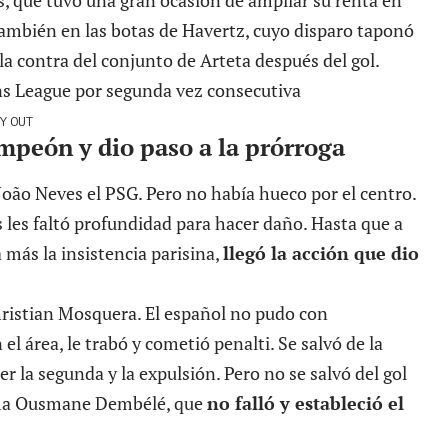
s, que tuvo una gran ocasión de ampliar su renta en
 también en las botas de Havertz, cuyo disparo taponó
la contra del conjunto de Arteta después del gol.
RY OUT
mpeón y dio paso a la prórroga
João Neves el PSG. Pero no había hueco por el centro.
les faltó profundidad para hacer daño. Hasta que a
 más la insistencia parisina,
llegó la acción que dio
hristian Mosquera. El español no pudo con
el área, le trabó y cometió penalti. Se salvó de la
er la segunda y la expulsión. Pero no se salvó del gol
ima Ousmane Dembélé, que
no falló y estableció el