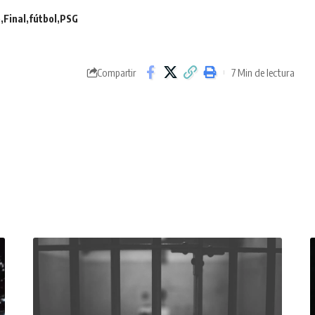
e
Final
fútbol
PSG
7 Min de lectura
Compartir