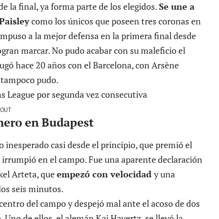
de la final, ya forma parte de los elegidos.
Se une a
Paisley
como los únicos que poseen tres coronas en
impuso a la mejor defensa en la primera final desde
gran marcar. No pudo acabar con su maleficio el
 jugó hace 20 años con el Barcelona, con Arsène
, tampoco pudo.
Y OUT
mero en Budapest
io inesperado casi desde el principio, que premió el
l irrumpió en el campo. Fue una aparente declaración
kel Arteta, que
empezó con velocidad
y una
os seis minutos.
 centro del campo y despejó mal ante el acoso de dos
 Uno de ellos, el alemán Kai Havertz, se llevó la