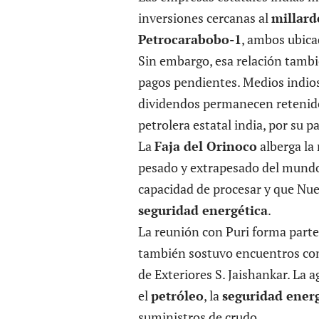
inversiones cercanas al
millard
Petrocarabobo-1
, ambos ubica
Sin embargo, esa relación tambi
pagos pendientes. Medios indio
dividendos permanecen retenid
petrolera estatal india, por su p
La
Faja del Orinoco
alberga la
pesado y extrapesado del mundo,
capacidad de procesar y que Nuev
seguridad energética
.
La reunión con Puri forma parte d
también sostuvo encuentros con
de Exteriores S. Jaishankar. La
el
petróleo
, la
seguridad ener
suministros de crudo.