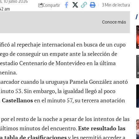
s, 10 junio 2026
3 Min de lectura
Compartir
:42 am
Conoce más
ificó al repechaje
internacional en busca de un cupo
uego de conseguir un empate ante la selección de
 estadio Centenario de Montevideo en la última
menina.
marcador cuando la uruguaya Pamela González anotó
minuto 53. Sin embargo, la igualdad llegó al poco
 Castellanos
en el minuto 57, su tercera anotación
or el resto de la noche a pesar de los intentos de las
s últimos minutos del encuentro.
Este resultado las
a tabla de clasificaciones
y les permitió acceder a