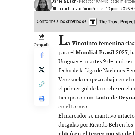
Daniela León
- Redactora
Publicado miércole
Última actualización miércoles, 10 junio 2026 9
Conforme a los criterios de
L
a Vinotinto femenina
clas
Compartir
para el
Mundial Brasil 2027
, l
Uruguay el martes 9 de junio en
fecha de la Liga de Naciones Fe
Venezuela
empezó abajo en el 
el primer gol de la noche en el 
tiempo con
un tanto de Deyna
en el torneo.
El marcador se mantuvo intacto p
dirigidas por Ricardo Beli en lo
ubicó en el tercer puesto de l