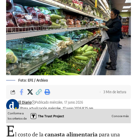
Foto: EFE / Archivo
3 Min de lectura
El Diario
Publicado miércoles, 17 junio 2026
Última actualización miércoles, 17 junio 2026 8:25 pm
Conforme a
Conoce más
los criterios de
E
l costo de la
canasta alimentaria
para una