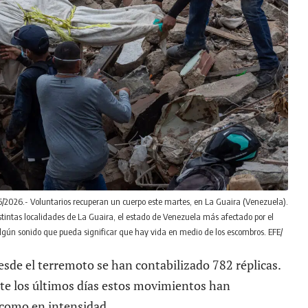
26.- Voluntarios recuperan un cuerpo este martes, en La Guaira (Venezuela).
stintas localidades de La Guaira, el estado de Venezuela más afectado por el
lgún sonido que pueda significar que hay vida en medio de los escombros. EFE/
sde el terremoto se han contabilizado 782 réplicas.
te los últimos días estos movimientos han
 como en intensidad.