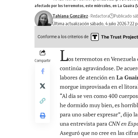
afectado por los terremotos, este miércoles, en La Guaira 
Tahiana González
- Redactora
Publicado sáb
Última actualización sábado, 4 julio 2026 7:22 
Conforme a los criterios de
L
os terremotos en Venezuela 
Compartir
continúa agravándose. De acue
labores de atención en
La Guai
morgue improvisada en el litora
“Al día se ven como 400 cuerpos
he dormido muy bien, es horribl
para uno saber expresar”, dijo la
una entrevista para
CNN en Espa
Aseguró que no cree en las cifr