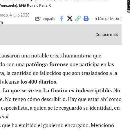
(Venezuela). EFE/ Ronald Peña R
ado, 4 julio 2026
4 Min de lectura
Compartir
pm
Conoce más
causaron una notable crisis humanitaria que
rdo con una
patóloga forense
que participa en las
ra
, la cantidad de fallecidos que son trasladados a la
l alcanza los
400 diarios
.
.
Lo que se ve en La Guaira es indescriptible.
No
e. No tengo cómo describirlo. Hay que estar ahí como
 especialista, a quien se le resguardó su identidad, en
ñol.
as que ha emitido el gobierno encargado. Mencionó