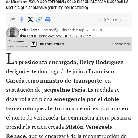
de Miraflores /SOLO USO EDITORIAL/ SOLO DISPONIBLE PARA ILUSTRAR LA
NOTICIA QUE ACOMPAÑA (CRÉDITO OBLIGATORIO)
6 Min de lectura
Jordan Flores
- Redactor
Publicado domingo, 5 julio 2026
Última actualización domingo, 5 julio 2026 8:37 pm
Conforme a
Conoce más
los criterios de
L
a
presidenta encargada, Delcy Rodríguez
,
designó este domingo 5 de julio a
Francisco
Garcés
como
ministro de Transporte
, en
sustitución de
Jacqueline Faría
. La medida se
desarrolla en plena
emergencia por el doble
terremoto
que afectó a más de mil estructuras en
el norte de Venezuela. La exministra ahora pasará a
presidir la recién creada
Misión Venezuela
Renace
, que se encargará de la reconstrucción de