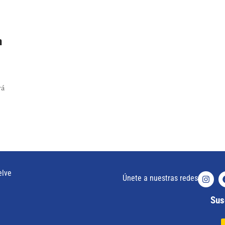
n
rá
elve
Únete a nuestras redes
Susc