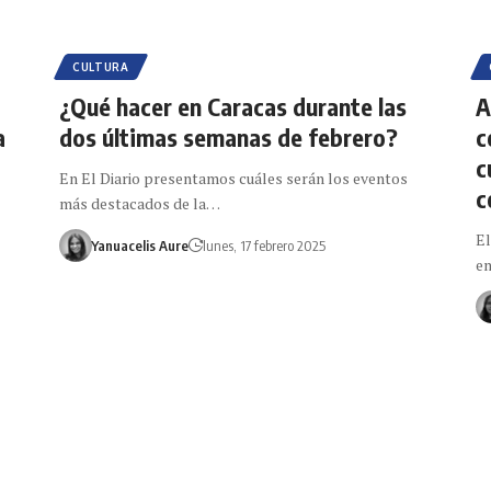
CULTURA
¿Qué hacer en Caracas durante las
A
a
dos últimas semanas de febrero?
c
c
En El Diario presentamos cuáles serán los eventos
c
más destacados de la…
El
Yanuacelis Aure
lunes, 17 febrero 2025
e