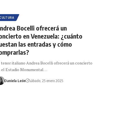
CULTURA
ndrea Bocelli ofrecerá un
oncierto en Venezuela: ¿cuánto
uestan las entradas y cómo
omprarlas?
 tenor italiano Andrea Bocelli ofrecerá un concierto
n el Estadio Monumental…
Daniela León
sábado, 25 enero 2025