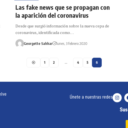
Las fake news que se propagan con
la aparición del coronavirus
l
Desde que surgió información sobre la nueva cepa de
coronavirus, identificada como…
Georgette Sahhar
lunes, 3 febrero 2020
1
2
…
4
5
6
elve
Únete a nuestras redes
Susc