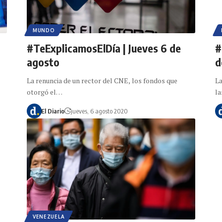
MUNDO
#TeExplicamosElDía | Jueves 6 de
#
agosto
d
La renuncia de un rector del CNE, los fondos que
La
otorgó el…
l
El Diario
jueves, 6 agosto 2020
VENEZUELA