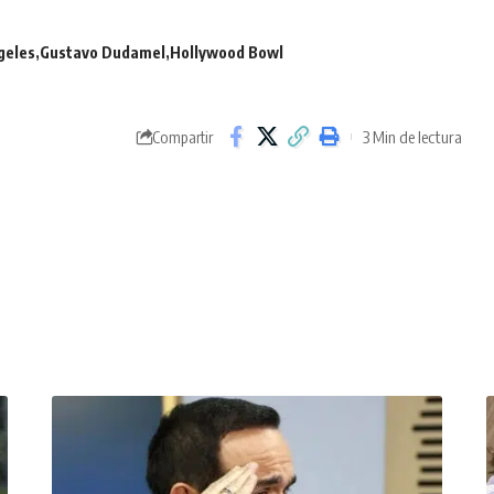
geles
Gustavo Dudamel
Hollywood Bowl
3 Min de lectura
Compartir