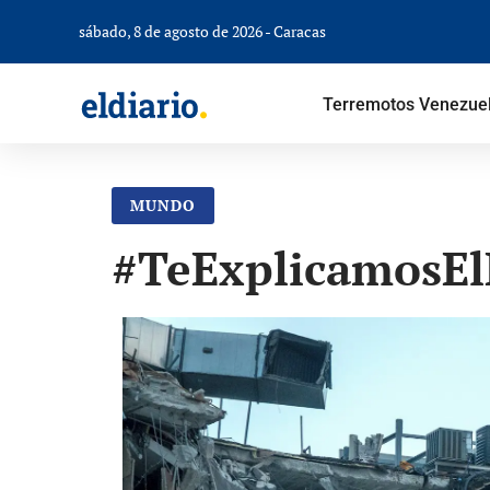
sábado, 8 de agosto de 2026 - Caracas
Terremotos Venezue
MUNDO
#TeExplicamosElD