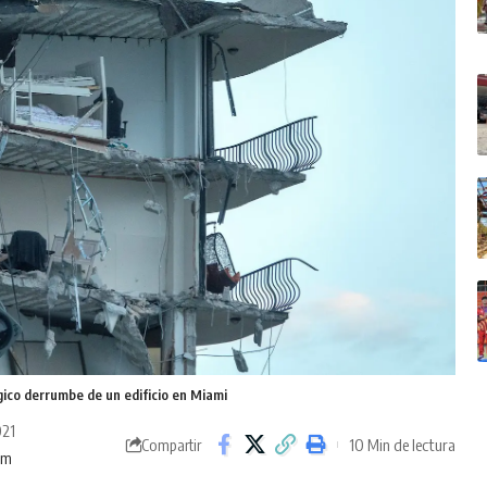
gico derrumbe de un edificio en Miami
021
10 Min de lectura
Compartir
pm