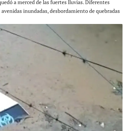
uedó a merced de las fuertes lluvias. Diferentes
ron avenidas inundadas, desbordamiento de quebradas