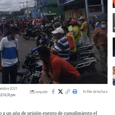
iembre 2021
14 Min de lectura
Compartir
021 6:31 pm
o a un año de prisión exento de cumplimiento el