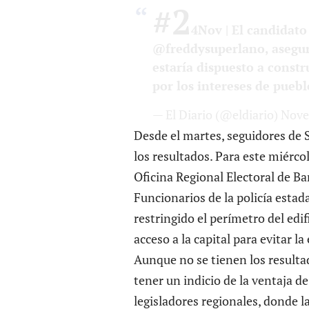
#2
4Nov
| El candidato
@freddysuperlano
, aseg
estaría dispuesto a const
por los intereses de puebl
— El Diario (@eldiario)
Nove
Desde el martes, seguidores de 
los resultados. Para este miérco
Oficina Regional Electoral de Ba
Funcionarios de la policía esta
restringido el perímetro del edi
acceso a la capital para evitar l
Aunque no se tienen los resulta
tener un indicio de la ventaja d
legisladores regionales, donde l