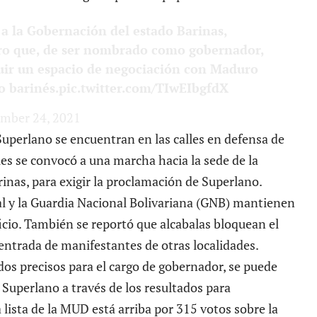
 a la Gobernación del estado Barinas,
uro que, de ser nombrado como gobernador,
ruir un espacio de negociación con Maduro
o barinés.
pic.twitter.com/TIwEIbgfdX
mber 24, 2021
Superlano se encuentran en las calles en defensa de
les se convocó a una marcha hacia la sede de la
rinas, para exigir la proclamación de Superlano.
dal y la Guardia Nacional Bolivariana (GNB) mantienen
ficio. También se reportó que alcabalas bloquean el
a entrada de manifestantes de otras localidades.
dos precisos para el cargo de gobernador, se puede
e Superlano a través de los resultados para
a lista de la MUD está arriba por 315 votos sobre la