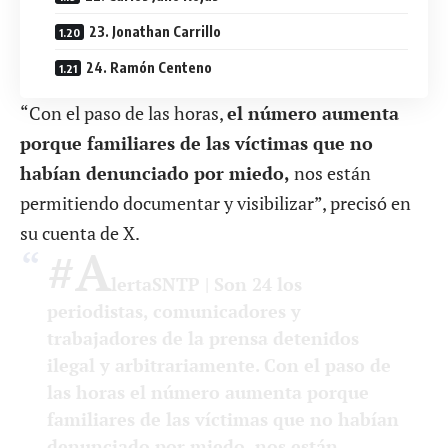
23. Jonathan Carrillo
24. Ramón Centeno
“Con el paso de las horas,
el número aumenta
porque familiares de las víctimas que no
habían denunciado por miedo,
nos están
permitiendo documentar y visibilizar”, precisó en
su cuenta de X.
#A
lertaSNTP
| Son 24 los
periodistas, comunicadores y
trabajadores de la prensa detenidos
ilegal y arbitrariamente. Con el paso de
las horas el número aumenta porque
familiares de las víctimas que no habían
denunciado por miedo, nos están