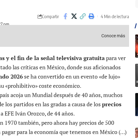
4 Min de lectura
Compartir
:27 pm
Conoce más
s y el fin de la señal televisiva gratuita
para ver
tado las críticas en México, donde sus aficionados
ndo 2026
se ha convertido en un evento «de lujo»
su «prohibitivo» coste económico.
l país acoja un Mundial después de 40 años, muchos
 los partidos en las gradas a causa de los
precios
a EFE Iván Orozco, de 44 años.
en 1970 también, pero ahora hay precios de 500
ra pagar para la economía que tenemos en México (…)