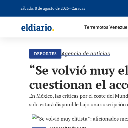
sábado, 8 de agosto de 2026 - Caracas
Terremotos Venezue
Agencia de noticias
DEPORTES
“Se volvió muy el
cuestionan el ac
En México, las críticas por el coste del Mund
solo estará disponible bajo una suscripción
Foto: EFE/Madla Hartz