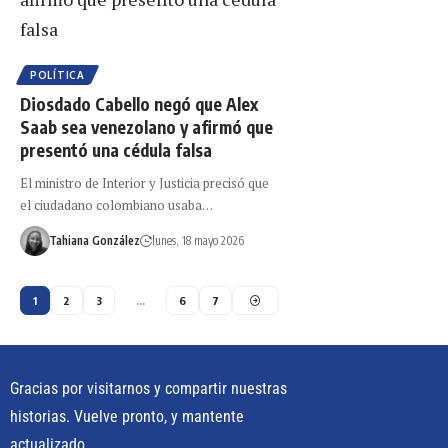
POLÍTICA
Diosdado Cabello negó que Alex
Saab sea venezolano y afirmó que
presentó una cédula falsa
El ministro de Interior y Justicia precisó que
el ciudadano colombiano usaba…
Tahiana González
lunes, 18 mayo 2026
1
2
3
…
6
7
Gracias por visitarnos y compartir nuestras
historias. Vuelve pronto, y mantente
actualizado.