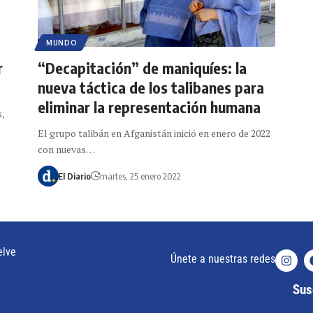
MUNDO
r
“Decapitación” de maniquíes: la
a
nueva táctica de los talibanes para
eliminar la representación humana
s,
El grupo talibán en Afganistán inició en enero de 2022
con nuevas…
El Diario
martes, 25 enero 2022
elve
Únete a nuestras redes
Susc