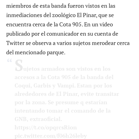
miembros de esta banda fueron vistos en las
inmediaciones del zoológico El Pinar, que se
encuentra cerca de la Cota 905. En un video
publicado por el comunicador en su cuenta de
Twitter se observa a varios sujetos merodear cerca
del mencionado parque.
S
ujetos armados son vistos en los
accesos a la Cota 905 de la banda del
Coqui, Garbis y Vampi. Estan por los
alrededores de El Pinar, evite transitar
por la zona. Se presume q estarían
intentando tomar el comando de la
GNB, extraoficial.
https://t.co/opqrcsRion
pic.twitter.com/f06h26leby