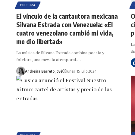
CULTURA
El vínculo de la cantautora mexicana
O
Silvana Estrada con Venezuela: «El
c
cuatro venezolano cambió mi vida,
p
me dio libertad»
La
di
La música de Silvana Estrada combina poesía y
folclore, una mezcla atemporal.…
Andreína Barreto Jové
lunes, 15 julio 2024