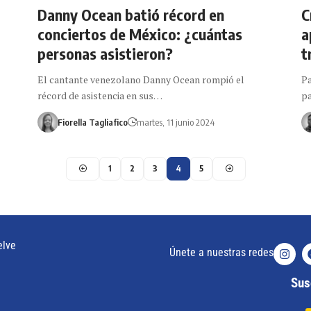
Danny Ocean batió récord en
C
conciertos de México: ¿cuántas
a
personas asistieron?
t
El cantante venezolano Danny Ocean rompió el
Pa
récord de asistencia en sus…
pa
Fiorella Tagliafico
martes, 11 junio 2024
1
2
3
4
5
elve
Únete a nuestras redes
Susc