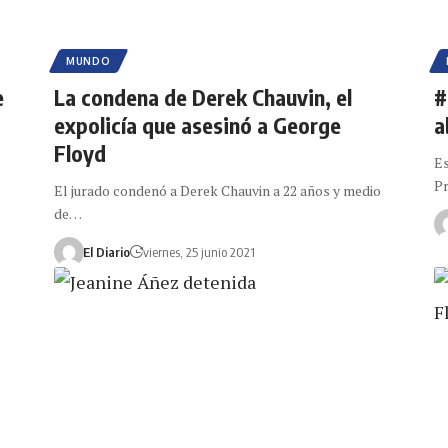
MUNDO
e
La condena de Derek Chauvin, el
#
expolicía que asesinó a George
a
Floyd
Es
P
El jurado condenó a Derek Chauvin a 22 años y medio
de…
El Diario
viernes, 25 junio 2021