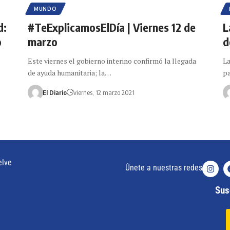
MUNDO
d:
#TeExplicamosElDía | Viernes 12 de
L
o
marzo
d
Este viernes el gobierno interino confirmó la llegada
La
de ayuda humanitaria; la…
pa
El Diario
viernes, 12 marzo 2021
elve
Únete a nuestras redes
Susc