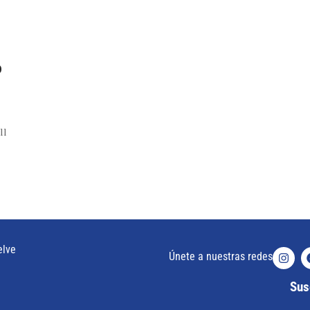
o
ll
elve
Únete a nuestras redes
Susc