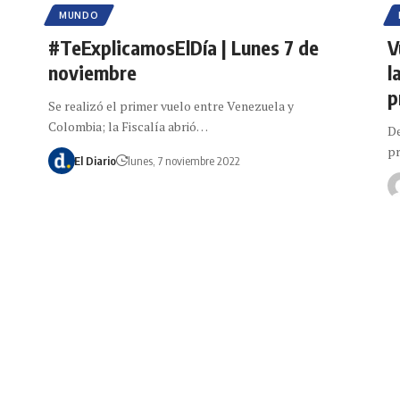
MUNDO
#TeExplicamosElDía | Lunes 7 de
V
noviembre
l
p
Se realizó el primer vuelo entre Venezuela y
Colombia; la Fiscalía abrió…
De
pr
El Diario
lunes, 7 noviembre 2022