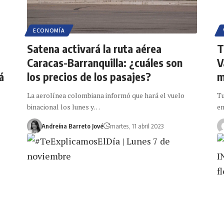
ECONOMÍA
Satena activará la ruta aérea
T
Caracas-Barranquilla: ¿cuáles son
V
á
los precios de los pasajes?
m
La aerolínea colombiana informó que hará el vuelo
Tu
binacional los lunes y…
en
Andreína Barreto Jové
martes, 11 abril 2023