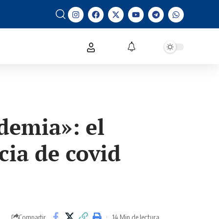
demia»: el
cia de covid
14 Min de lectura
Compartir