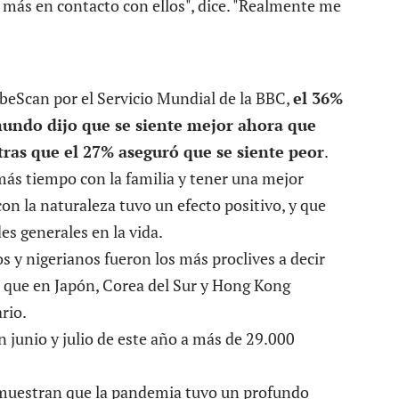
 más en contacto con ellos", dice. "Realmente me
beScan por el Servicio Mundial de la BBC,
el 36%
mundo dijo que se s
iente
mejor ahora que
tras que el 27%
aseguró
que se s
iente
peor
.
ás tiempo con la familia y tener una mejor
n la naturaleza tuvo un efecto positivo, y que
es generales en la vida.
os y nigerianos fueron los más proclives a decir
s que en Japón, Corea del Sur y Hong Kong
rio.
n junio y julio de este año a más de 29.000
 muestran que la pandemia tuvo un profundo