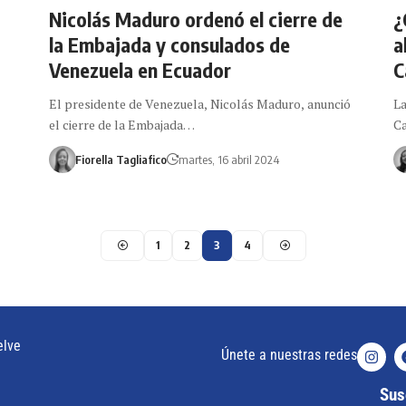
Nicolás Maduro ordenó el cierre de
¿
la Embajada y consulados de
a
Venezuela en Ecuador
C
El presidente de Venezuela, Nicolás Maduro, anunció
La
el cierre de la Embajada…
Ca
Fiorella Tagliafico
martes, 16 abril 2024
1
2
3
4
elve
Únete a nuestras redes
Susc