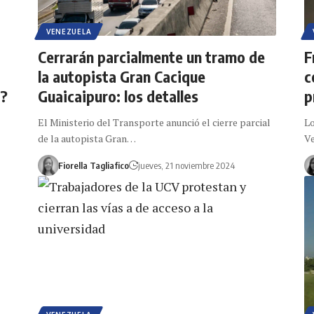
VENEZUELA
Cerrarán parcialmente un tramo de
F
la autopista Gran Cacique
c
á?
Guaicaipuro: los detalles
p
El Ministerio del Transporte anunció el cierre parcial
Lo
de la autopista Gran…
V
Fiorella Tagliafico
jueves, 21 noviembre 2024