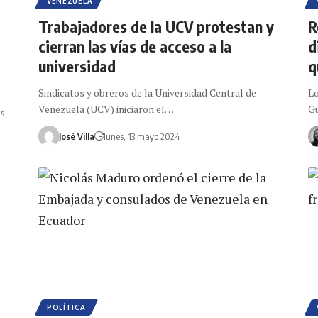
VENEZUELA
Trabajadores de la UCV protestan y
R
cierran las vías de acceso a la
d
universidad
q
Sindicatos y obreros de la Universidad Central de
Lo
Venezuela (UCV) iniciaron el…
Gu
es
José Villa
lunes, 13 mayo 2024
POLÍTICA