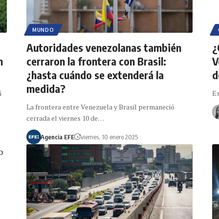
MUNDO
Autoridades venezolanas también
¿
n
cerraron la frontera con Brasil:
V
¿hasta cuándo se extenderá la
d
medida?
á
Es
La frontera entre Venezuela y Brasil permaneció
cerrada el viernes 10 de…
Agencia EFE
viernes, 10 enero 2025