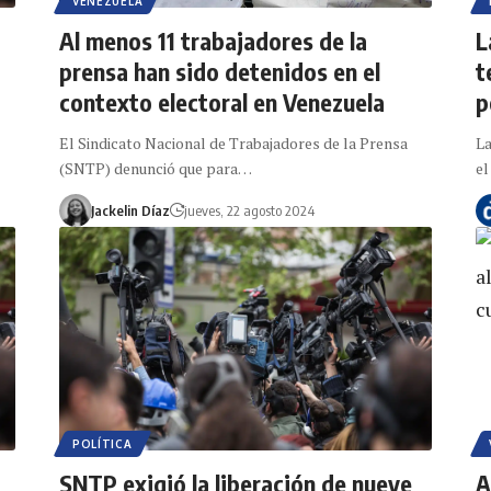
VENEZUELA
Al menos 11 trabajadores de la
L
prensa han sido detenidos en el
t
contexto electoral en Venezuela
p
El Sindicato Nacional de Trabajadores de la Prensa
La
(SNTP) denunció que para…
el
Jackelin Díaz
jueves, 22 agosto 2024
POLÍTICA
SNTP exigió la liberación de nueve
A