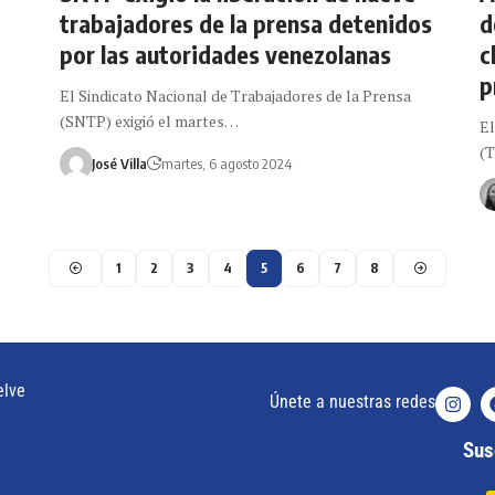
trabajadores de la prensa detenidos
d
por las autoridades venezolanas
c
p
El Sindicato Nacional de Trabajadores de la Prensa
(SNTP) exigió el martes…
El
(T
José Villa
martes, 6 agosto 2024
1
2
3
4
5
6
7
8
elve
Únete a nuestras redes
Susc