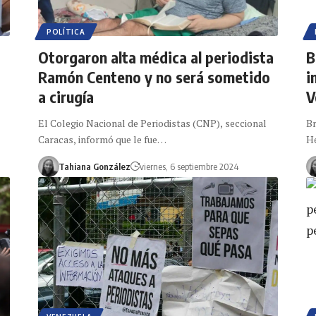
POLÍTICA
Otorgaron alta médica al periodista
B
Ramón Centeno y no será sometido
i
a cirugía
V
El Colegio Nacional de Periodistas (CNP), seccional
Br
Caracas, informó que le fue…
He
Tahiana González
viernes, 6 septiembre 2024