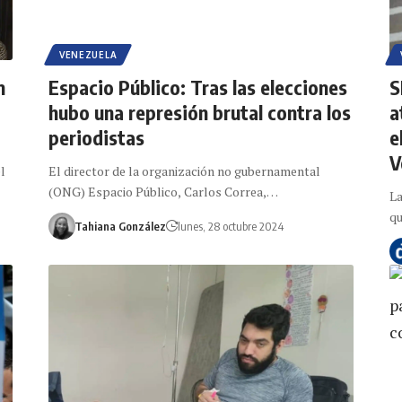
VENEZUELA
n
Espacio Público: Tras las elecciones
S
hubo una represión brutal contra los
a
periodistas
e
V
l
El director de la organización no gubernamental
(ONG) Espacio Público, Carlos Correa,…
La
qu
Tahiana González
lunes, 28 octubre 2024