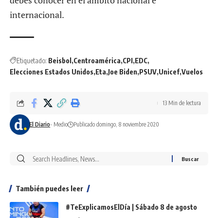
debes conocer en el ámbito nacional e
internacional.
Etiquetado:
Beisbol
Centroamérica
CPI
EDC
Elecciones Estados Unidos
Eta
Joe Biden
PSUV
Unicef
Vuelos
13 Min de lectura
El Diario
- Medio
Publicado domingo, 8 noviembre 2020
También puedes leer
#TeExplicamosElDía | Sábado 8 de agosto