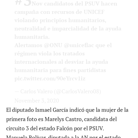
Nov
candidatos del PSUV hacen
campaña con recursos de UNICEF
violando principios humanitarios,
neutralidad e imparcialidad de la ayuda
humanitaria.
Alertamos
@ONU
@uniceflac
que el
régimen viola los tratados
internacionales al desviar la ayuda
humanitaria para fines partidistas
pic.twitter.com/90eYrcv1iz
— Carlos Valero (@CarlosValero08)
November 3, 2020
El diputado Ismael García indicó que la mujer de la
primera foto es Marelys Castro, candidata del
circuito 3 del estado Falcón por el PSUV.
Manuela Bolívar, diputada a la AN por el estado