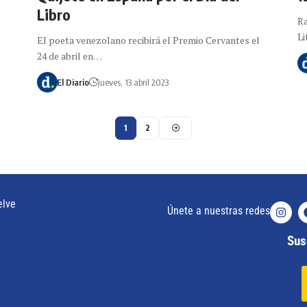
Libro
Ra
Li
El poeta venezolano recibirá el Premio Cervantes el
24 de abril en…
El Diario
jueves, 13 abril 2023
1
2
elve
Únete a nuestras redes
Susc