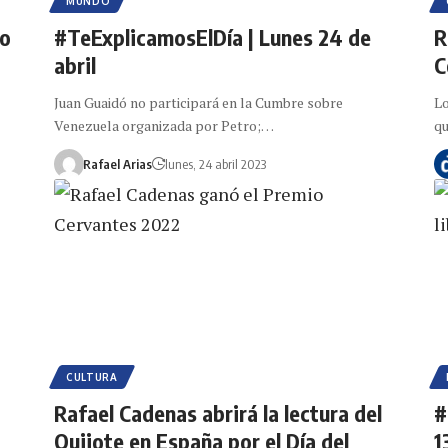
MUNDO
go
#TeExplicamosElDía | Lunes 24 de
R
abril
C
Juan Guaidó no participará en la Cumbre sobre
Lo
Venezuela organizada por Petro;…
qu
Rafael Arias
lunes, 24 abril 2023
CULTURA
Rafael Cadenas abrirá la lectura del
#
Quijote en España por el Día del
1