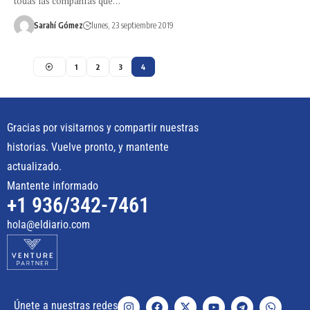
todas las compañías que…
Sarahí Gómez
lunes, 23 septiembre 2019
1
2
3
4
Gracias por visitarnos y compartir nuestras
historias. Vuelve pronto, y mantente
actualizado.
Mantente informado
+1 936/342-7461
hola@eldiario.com
Únete a nuestras redes