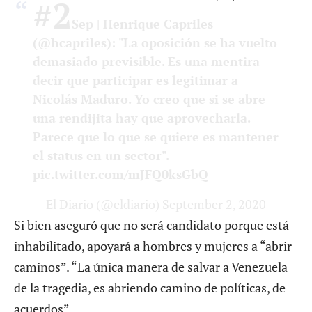
#2
Sep
| Henrique Capriles
(
@hcapriles
): "La oposición se ha vuelto
demasiado previsible. Es una mentira
decir que participar es legitimar a
Nicolás Maduro. Yo creo que si se abre
una rendijita hay que aprovecharla.
Parece que lo que se quiere es mantener
el status en un sector".
pic.twitter.com/mJFQ0ksGbQ
— El Diario (@eldiario)
September 2, 2020
Si bien aseguró que no será candidato porque está
inhabilitado, apoyará a hombres y mujeres a “abrir
caminos”. “La única manera de salvar a Venezuela
de la tragedia, es abriendo camino de políticas, de
acuerdos”.