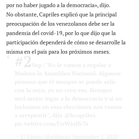
por no haber jugado a la democracia», dijo.
No obstante, Capriles explicó que la principal
preocupación de los venezolanos debe ser la
pandemia del covid-19, por lo que dijo que la
participación dependerá de cómo se desarrolle la
misma en el país para los próximos meses.
#2
Sep
| "No le vamos a regalar a
Maduro la Asamblea Nacional. Algunos
piensan que él siempre se puede salir
con la suya, yo no creo eso. Siempre
será mejor jugar a la democracia y si no
luchamos en esas elecciones nos vamos
a arrepentir", dijo
@hcapriles
.
pic.twitter.com/UuWjuJfc3s
— El Diario (@eldiario)
September 2, 2020