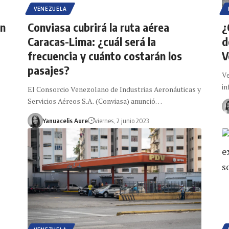
VENEZUELA
ón
Conviasa cubrirá la ruta aérea
¿
Caracas-Lima: ¿cuál será la
d
frecuencia y cuánto costarán los
V
pasajes?
Ve
in
El Consorcio Venezolano de Industrias Aeronáuticas y
Servicios Aéreos S.A. (Conviasa) anunció…
Yanuacelis Aure
viernes, 2 junio 2023