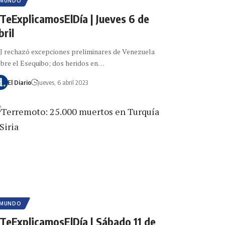
MUNDO
TeExplicamosElDía | Jueves 6 de
bril
J rechazó excepciones preliminares de Venezuela
bre el Esequibo; dos heridos en…
El Diario
jueves, 6 abril 2023
MUNDO
TeExplicamosElDía | Sábado 11 de