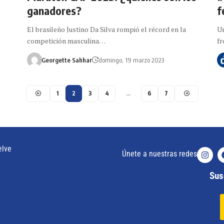
ganadores?
f
El brasileño Justino Da Silva rompió el récord en la
Un
competición masculina…
fr
Georgette Sahhar
domingo, 19 marzo 2023
1
2
3
4
…
6
7
elve
Únete a nuestras redes
Susc