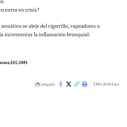
ón.
asmático se aleje del cigarrillo, vapeadores o
a incrementar la inflamación bronquial.
 asma
EDC
OMS
3 Min de lectura
Compartir