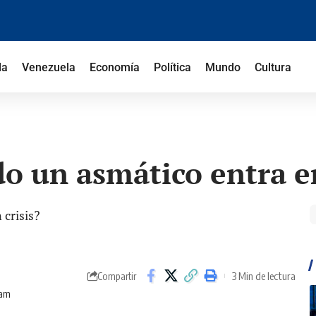
la
Venezuela
Economía
Política
Mundo
Cultura
o un asmático entra en
3 Min de lectura
Compartir
 am